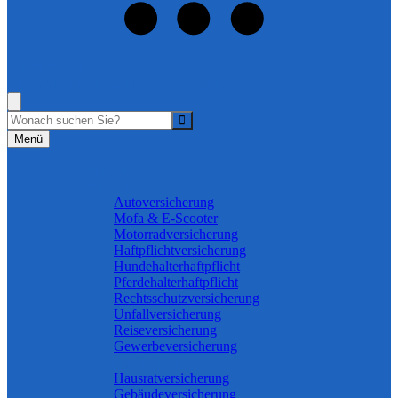
03877 79 334
Rufen Sie uns an, wir beraten Sie gerne!
Suche
Menü
Versicherungen
Sach & Kfz
Autoversicherung
Mofa & E-Scooter
Motorradversicherung
Haftpflichtversicherung
Hundehalterhaftpflicht
Pferdehalterhaftpflicht
Rechtsschutzversicherung
Unfallversicherung
Reiseversicherung
Gewerbeversicherung
Wohnung & Haus
Hausratversicherung
Gebäudeversicherung