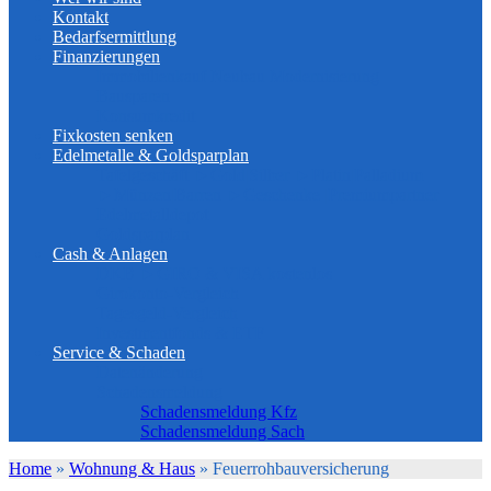
Kontakt
Bedarfsermittlung
Finanzierungen
Immobilienkauf Neubau Modernisierung
Bausparen
Konsumkredit
Fixkosten senken
Edelmetalle & Goldsparplan
Tafelgeschäft ►Gold|Silber ►Platin|Palladium
►Münzen|Barren ►Geschenke |Premiumpartner
Edelmetalldepot
Goldsparplan
Cash & Anlagen
DKB ►GIRO & VISA kostenlos
Girokonto-Vergleich
Tagesgeld-Vergleich
Investmentfonds & ETF
Service & Schaden
Datenänderung
Schadensmeldung
Schadensmeldung Kfz
Schadensmeldung Sach
Home
»
Wohnung & Haus
»
Feuerrohbauversicherung