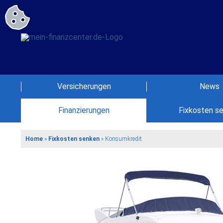
Versicherungen
News
Finanzierungen
Fixkosten s
Home
»
Fixkosten senken
»
Konsumkredit