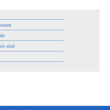
essum
akt
ir sind
s