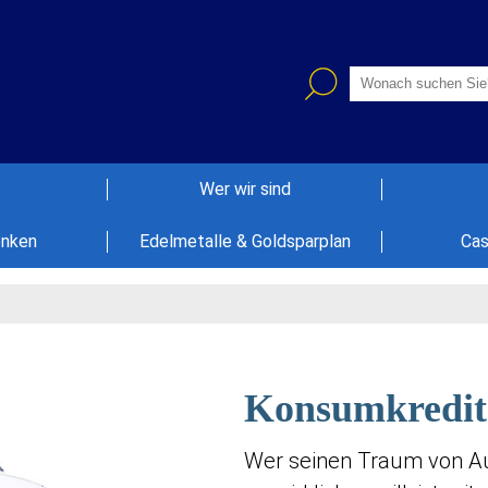
Wer wir sind
enken
Edelmetalle & Goldsparplan
Cas
Konsumkredit
Wer seinen Traum von Au