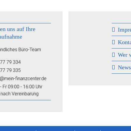
en uns auf Ihre
Impr
aufnahme
Kont
undliches Büro-Team
Wer w
77 79 334
New
77 79 335
o@mein-finanzcenter.de
- Fr 09:00 - 16:00 Uhr
 nach Vereinbarung